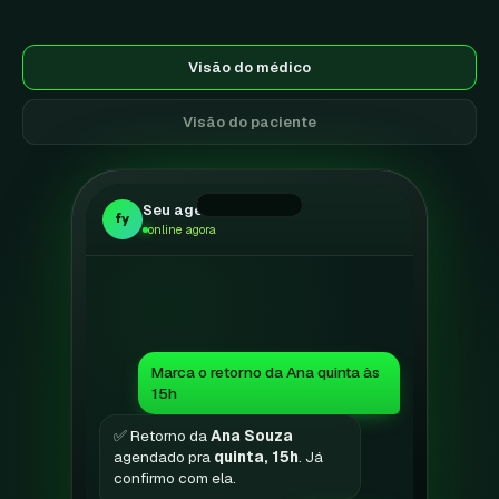
Visão do médico
Visão do paciente
Seu agente
fy
online agora
Marca o retorno da Ana quinta às
15h
✅ Retorno da
Ana Souza
agendado pra
quinta, 15h
. Já
confirmo com ela.
0:14