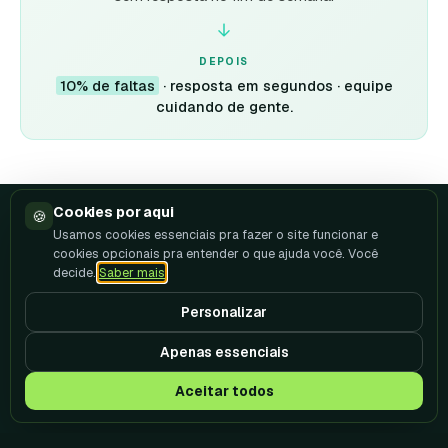
DEPOIS
10% de faltas
· resposta em segundos · equipe
cuidando de gente.
Cookies por aqui
🍪
Usamos cookies essenciais pra fazer o site funcionar e
COMO FUNCIONA
cookies opcionais pra entender o que ajuda você. Você
decide.
Saber mais
.
Três passos para uma
rotina clínica
leve
.
Personalizar
Sem instalar nada. Sem mudar de sistema. Conecta o
Apenas essenciais
WhatsApp e em horas a IA está conversando com seus
Aceitar todos
pacientes.