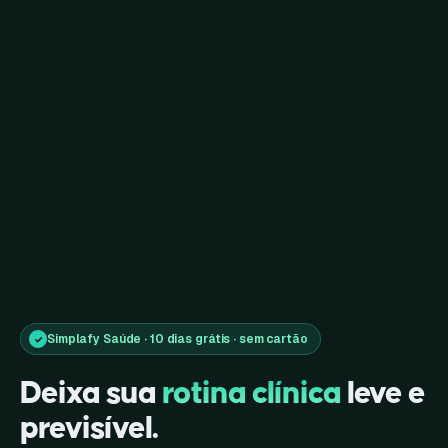
Simplafy Saúde · 10 dias grátis · sem cartão
✓
Deixa sua
rotina clínica
leve e
previsível.