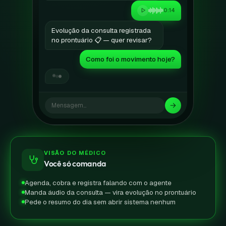
Evolução da consulta registrada
no prontuário 📋 — quer revisar?
Como foi o movimento hoje?
Hoje:
12 atendimentos
, 1 falta,
R$ 1.840
faturado · ticket médio
R$ 167.
Mensagem…
VISÃO DO MÉDICO
Você só comanda
Agenda, cobra e registra falando com o agente
Manda áudio da consulta — vira evolução no prontuário
Pede o resumo do dia sem abrir sistema nenhum